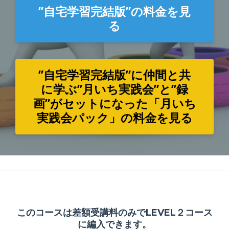
”自宅学習完結版”の料金を見
る
”自宅学習完結版”に仲間と共
に学ぶ”月いち実践会”と”録
画”がセットになった「月いち
実践会パック」の料金を見る
このコースは差額受講料のみでLEVEL２コース
に編入できます。