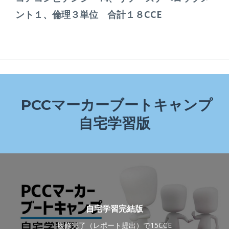
ント１、倫理３単位 合計１８CCE
PCCマーカーブートキャンプ
自宅学習版
自宅学習完結版
履修完了（レポート提出）で15CCE