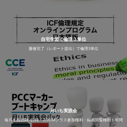
自宅学習で倫理３単位
履修完了（レポート提出）で倫理3単位
月いち実践会
毎月１回20時-22時・ZOOMクラス参加権利・録画閲覧権利１年間