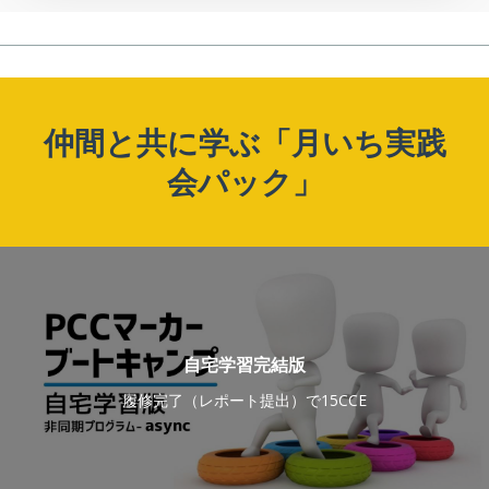
仲間と共に学ぶ「月いち実践
会パック」
自宅学習完結版
履修完了（レポート提出）で15CCE