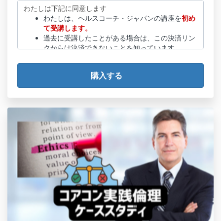
わたしは下記に同意します
わたしは、ヘルスコーチ・ジャパンの講座を
初め
て受講します。
過去に受講したことがある場合は、この決済リン
クからは決済できないことを知っています。
クレジット決済した場合の領収書は自動で発行さ
れ、お申込の個人名となることを承知していま
す。
社名などお申込名とは違う宛名の領収書は発行で
きないことを承知しています。
プライバシーポリシー3(５)
に記載のとおり、ICF
からプログラム認証申請や更新申請の時に受講者
リストの提出を求められたときに、ここで記載し
たメールアドレスとお名前を使うことを承知して
います。