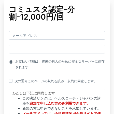
コミュスタ認定-分
割-12,000円/回
お支払い情報は、将来の購入のために安全なサーバーに保存
lock
されます
次の通りこのページの規約を読み、規約に同意します。
わたしは下記に同意します
この決済リンクは、ヘルスコーチ・ジャパンの講
座を
追加で申し込む方のみ利用できます。
新規の方は申込できないことを承知しています。
メールアドレスは、今現在学習用会員サイトで使