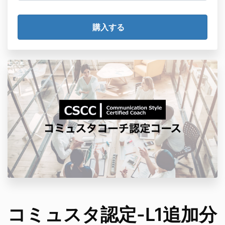
っているものと同じ
です。
クレジット決済した場合の領収書は自動で発行さ
れ、お申込の個人名となることを承知していま
す。
社名など
お申込名とは違う宛名の領収書は発行で
きない
ことを承知しています。
情報商材という性質上、クレジット決済後は、特
別な理由が無い限り、キャンセルはできないこと
を承知しています。
「受講規約」第13条-秘密保持項目
に同意し遵守
します。
ICFの倫理規定（ICF Code of Ethics）
に則り、
コーチとしての倫理を守ることを約束します
プライバシーポリシー3(５)
に記載のとおり、ICF
からプログラム認証申請や更新申請の時に受講者
リストの提出を求められたときに、ここで記載し
たメールアドレスとお名前を使うことを承知して
います。
コミュスタ認定-L1追加分