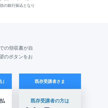
括の銀行振込となり
名での領収書が自
望のボタンをお
込）
既存受講者さま
払
既存受講者の方は