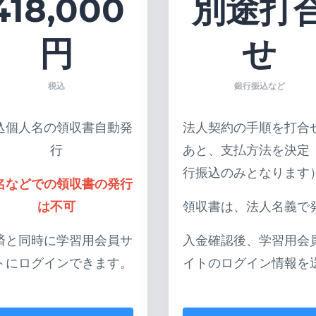
418,000
別途打
円
せ
税込
銀行振込など
込個人名の領収書自動発
法人契約の手順を打合
行
あと、支払方法を決定
行振込のみとなります
名などでの領収書の発行
は不可
領収書は、法人名義で
済と同時に学習用会員サ
入金確認後、学習用会
トにログインできます。
イトのログイン情報を