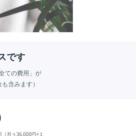
スです
「全ての費用」が
金も含みます）
）
（月々36,000円×１